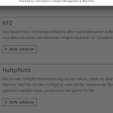
KFZ
Das beste Preis-/Leistungsverhältnis aller marktrelevanten Anbi
und dennoch einen persönlichen Ansprechpartner im Schadenfa
Mehr erfahren
Haftpflicht
Die private Haftpflichtversicherung ist kein Muss, sollte sie aber
Welcher Tarif für Sie der richtige ist oder ob der bestehende Tari
optimiert werden kann, analysieren wir gerne für Sie.
Mehr erfahren