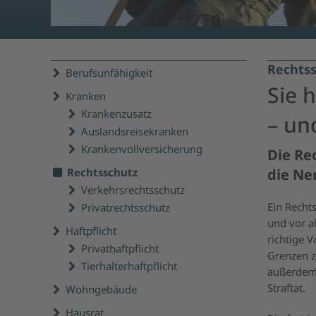
Rechts
Berufsunfähigkeit
Sie 
Kranken
Krankenzusatz
– un
Auslandsreisekranken
Krankenvollversicherung
Die Re
Rechtsschutz
die Ne
Verkehrsrechtsschutz
Ein Rechts
Privatrechtsschutz
und vor a
Haftpflicht
richtige 
Privathaftpflicht
Grenzen z
Tierhalterhaftpflicht
außerdem 
Straftat.
Wohngebäude
Hausrat