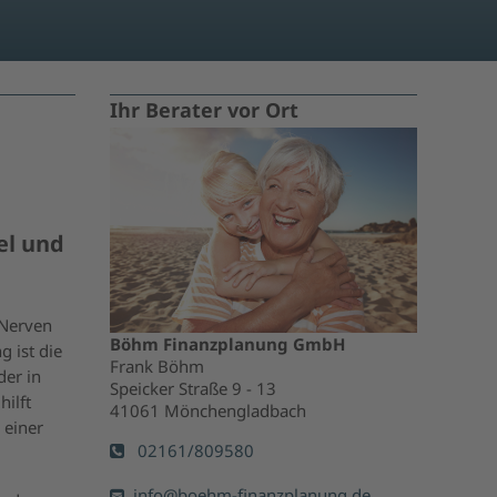
Ihr Berater vor Ort
el und
 Nerven
Böhm Finanzplanung GmbH
g ist die
Frank Böhm
der in
Speicker Straße 9 - 13
ilft
41061 Mönchengladbach
 einer
02161/809580
info@boehm-finanzplanung.de