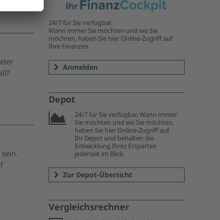
24/7 für Sie verfügbar.
Wann immer Sie möchten und wo Sie
möchten, haben Sie hier Online-Zugriff auf
Ihre Finanzen.
eter
Anmelden
ll?
Depot
24/7 für Sie verfügbar. Wann immer
Sie möchten und wo Sie möchten,
haben Sie hier Online-Zugriff auf
Ihr Depot und behalten die
Entwicklung Ihres Ersparten
 sein.
jederzeit im Blick.
f
Zur Depot-Übersicht
Vergleichsrechner