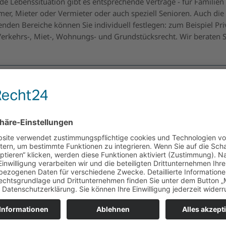
jede Lebenssituation gibt es entsprechende Verträge - für Familien
er, Mieter oder Vermieter oder auch speziell Senioren. Auch die
nden Bereiche können Sie individuell festlegen: zum Beispiel Priv
 Verkehrs-, Miet-, Wohnungs- und Grundstücksrecht. Wir beraten S
ten Sie individuell
chen weitere Informationen oder gleich ein persönliches 
hmen Sie Kontakt mit uns auf!
 Beratungstermin vereinbaren
ch anrufen:
02161/809580