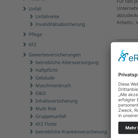
Für fast 
Unternehm
Unfall
abzudecke
Unfallrente
Arbeits-,
Invaliditätsabsicherung
Pflege
KFZ
Wir bera
Gewerbeversicherungen
Sie wüns
betriebliche Altersversorgung
Dann ne
Haftpflicht
Gebäude
Jetzt
Maschinenbruch
D&O
Oder glei
Inhaltsversicherung
Multi Risk
Gruppenunfall
KFZ Flotte
betriebliche Krankenversicherung