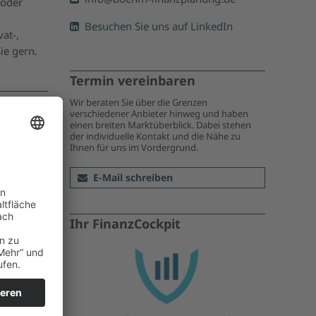
 oder
Besuchen Sie uns auf LinkedIn
at-,
ie gern.
Termin vereinbaren
Wir beraten Sie über die Grenzen
verschiedener Anbieter hinweg und haben
einen breiten Marktüberblick. Dabei stehen
der individuelle Kontakt und die Nähe zu
Angebot?
Ihnen für uns im Vordergrund.
E-Mail schreiben
Ihr FinanzCockpit