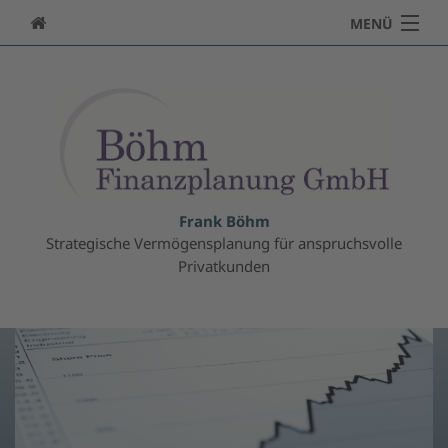
MENÜ
Über uns
Private Finanzplanung
Vermögensanlage
Immobilien
Frank Böhm
Strategische Vermögensplanung für anspruchsvolle
Beteiligungen
Privatkunden
Altersvorsorge
Risiko-Management/Versicherungen
Online Geldanlage
ESG-Informationen