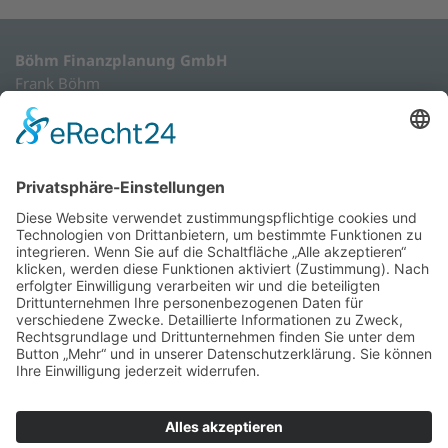
Böhm Finanzplanung GmbH
Frank Böhm
Speicker Straße 9 - 13
41061 Mönchengladbach
02161/809580
info@boehm-finanzplanung.de
Impressum
Datenschutz
Erstinformation
ESG-Informationen
Besuchen Sie uns auf LinkedIn
Frank Böhm ist im Rahmen der Anlageberatung und
Anlagevermittlung von Finanzinstrumenten gem. § 2 Abs. 2