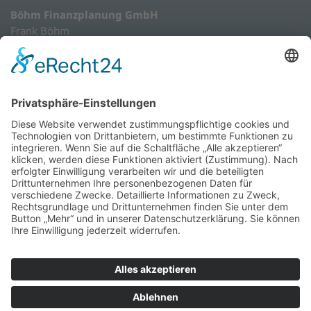
Böhm Finanzplanung GmbH
Frank Böhm
Speicker Straße 9 - 13
41061 Mönchengladbach
02161/809580
info@boehm-finanzplanung.de
Impressum
Datenschutz
Erstinformation
ESG-Informationen
Besuchen Sie uns auf LinkedIn
Frank Böhm ist im Rahmen der Anlageberatung und
Anlagevermittlung von Finanzinstrumenten gem. § 2 Abs. 2
Nr. 3 und 4 WpIG ausschließlich für Rechnung und unter der
Haftung der BfV Bank für Vermögen AG tätig.