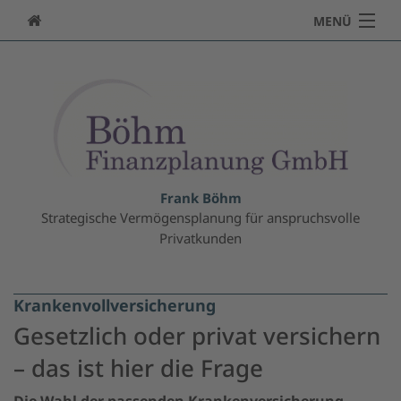
MENÜ
Über uns
Private Finanzplanung
Vermögensanlage
Immobilien
Frank Böhm
Strategische Vermögensplanung für anspruchsvolle
Beteiligungen
Privatkunden
Altersvorsorge
Risiko-Management/Versicherungen
Krankenvollversicherung
Gesetzlich oder privat versichern
Online Geldanlage
– das ist hier die Frage
ESG-Informationen